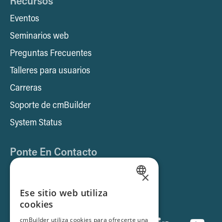
Recursos
Eventos
Seminarios web
Preguntas Frecuentes
Talleres para usuarios
Carreras
Soporte de cmBuilder
System Status
Ponte En Contacto
Póngase en contacto con nosotros
×
Reserve una demo
ENGLISH
Ese sitio web utiliza
cookies
SPANISH
cmBuilder utiliza cookies para ofrecerte una
FRENCH